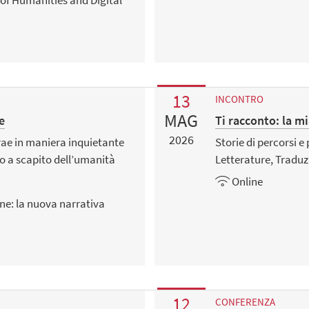
 of Humanities and Digital
13
INCONTRO
MAG
e
Ti racconto: la m
2026
rae in maniera inquietante
Storie di percorsi e
o a scapito dell’umanità
Letterature, Traduz
Online
ne: la nuova narrativa
12
CONFERENZA