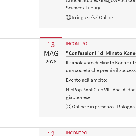
Critical Studies Glasgow - School
Sciences Tilburg
In
inglese
Online
13
INCONTRO
MAG
"Confessioni" di Minato Kana
2026
Il capolavoro di Minato Kanae rit
una società che premia il success
Evento nell'ambito:
NipPop BookClub VII - Voci di don
giapponese
Online e in presenza - Bologna
12
INCONTRO