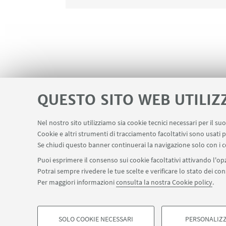
QUESTO SITO WEB UTILIZ
Nel nostro sito utilizziamo sia cookie tecnici necessari per il s
Servizi interni
Area riservata
Segn
Cookie e altri strumenti di tracciamento facoltativi sono usati p
LINK UTILI
Se chiudi questo banner continuerai la navigazione solo con i c
Puoi esprimere il consenso sui cookie facoltativi attivando l'opz
Potrai sempre rivedere le tue scelte e verificare lo stato dei c
SEGUI IL DIPARTIMENTO SU:
Per maggiori informazioni
consulta la nostra Cookie policy
.
©Copyright 2026 - ALMA MATER STUDIORUM - Università di Bologn
Privacy
Note legali
Informazioni sul sito e accessibilità
Imp
SOLO COOKIE NECESSARI
PERSONALIZZ