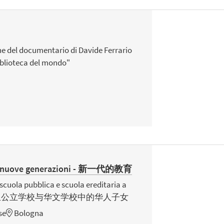
ne del documentario di Davide Ferrario
iblioteca del mondo"
le nuove generazioni - 新一代的教育
a scuola pubblica e scuola ereditaria a
博洛尼亚公立学校与华文学校中的华人子女
se
Bologna