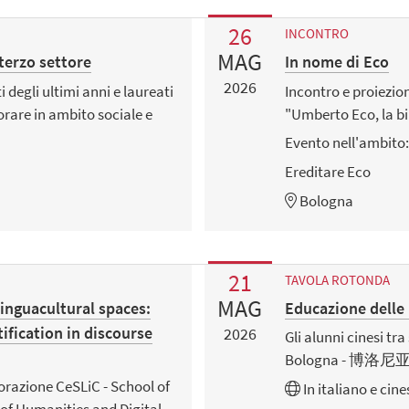
26
INCONTRO
MAG
 terzo settore
In nome di Eco
2026
 degli ultimi anni e laureati
Incontro e proiezio
orare in ambito sociale e
"Umberto Eco, la b
Evento nell'ambito:
Ereditare Eco
Bologna
21
TAVOLA ROTONDA
MAG
inguacultural spaces:
Educazione del
ification in discourse
2026
Gli alunni cinesi tr
Bologna - 
orazione CeSLiC - School of
In
italiano
e
cine