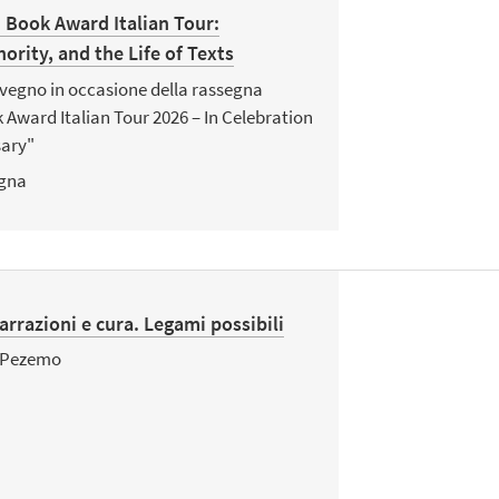
 Book Award Italian Tour:
ority, and the Life of Texts
vegno in occasione della rassegna
Award Italian Tour 2026 – In Celebration
sary"
gna
arrazioni e cura. Legami possibili
a Pezemo