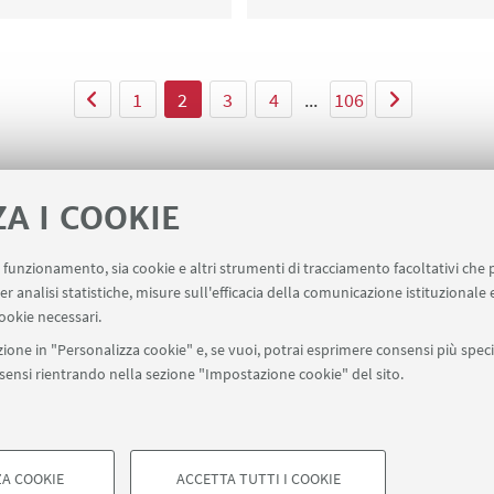
1
2
3
4
...
106
ZA I COOKIE
uo funzionamento, sia cookie e altri strumenti di tracciamento facoltativi che 
ala un evento
Contatti
er analisi statistiche, misure sull'efficacia della comunicazione istituzionale
ookie necessari.
ione in "Personalizza cookie" e, se vuoi, potrai esprimere consensi più specif
onsensi rientrando nella sezione "Impostazione cookie" del sito.
SEGUI UNIBO SU:
a - Via Zamboni, 33 - 40126 Bologna - PI: 01131710376 - CF: 800070103
ostazioni Cookie
A COOKIE
ACCETTA TUTTI I COOKIE