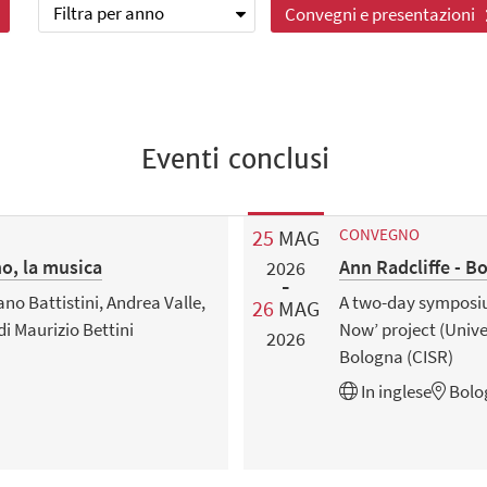
Filtra per anno
Convegni e presentazioni
Eventi conclusi
25
MAG
CONVEGNO
no, la musica
Ann Radcliffe - 
2026
no Battistini, Andrea Valle,
A two-day symposiu
26
MAG
i Maurizio Bettini
Now’ project (Univer
2026
Bologna (CISR)
In
inglese
Bolo