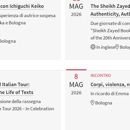
MAG
 con Ichiguchi Keiko
The Sheikh Zayed
Authenticity, Auth
2026
sperienza di autrice sospesa
aka e Bologna
Due giornate di con
"Sheikh Zayed Book 
of the 20th Anniver
 Bologna
In
inglese
Bolo
8
INCONTRO
MAG
Italian Tour:
Corpi, violenza, n
he Life of Texts
2026
In ricordo di Emm
sione della rassegna
Bologna
 Tour 2026 – In Celebration