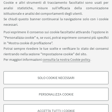
Cookie e altri strumenti di tracciamento facoltativi sono usati per
analisi statistiche, misure sull'efficacia della comunicazione
SEGUI IL DIPARTIMENTO SU:
istituzionale e analisi dei comportamenti degli utenti.
Se chiudi questo banner continuerai la navigazione solo con i cookie
necessari.
SEGUI UNIBO SU:
Puoi esprimere il consenso sui cookie facoltativi attivando l'opzione in
"Personalizza cookie" e, se vuoi, potrai esprimere consensi più specifici
in "Mostra cookie di profilazione".
Potrai sempre rivedere le tue scelte e verificare lo stato dei consensi
rientrando nella sezione "Impostazione cookie" del sito.
APP:
Per maggiori informazioni
consulta la nostra Cookie policy
.
SOLO COOKIE NECESSARI
COOKIE DI PROFILAZIONE - FACOLTATIVI
©Copyright 2026 - ALMA MATER STUDIORUM - Università di
Si tratta di cookie utilizzati per analizzare le caratteristiche della navigazione
Bologna - Via Zamboni, 33 - 40126 Bologna - PI: 01131710376 - CF:
PERSONALIZZA COOKIE
degli utenti, creare profili in base al loro comportamento sul sito, per analisi
80007010376
di marketing.
Privacy
Note legali
Informazioni sul sito e accessibilità
Mostra cookie di profilazione
Impostazioni Cookie
ACCETTA TUTTI I COOKIE