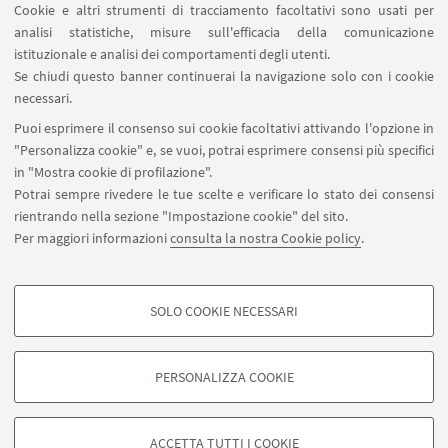
Cookie e altri strumenti di tracciamento facoltativi sono usati per
analisi statistiche, misure sull'efficacia della comunicazione
SEGUI IL DIPARTIMENTO SU:
istituzionale e analisi dei comportamenti degli utenti.
Se chiudi questo banner continuerai la navigazione solo con i cookie
necessari.
SEGUI UNIBO SU:
Puoi esprimere il consenso sui cookie facoltativi attivando l'opzione in
"Personalizza cookie" e, se vuoi, potrai esprimere consensi più specifici
in "Mostra cookie di profilazione".
Potrai sempre rivedere le tue scelte e verificare lo stato dei consensi
rientrando nella sezione "Impostazione cookie" del sito.
APP:
Per maggiori informazioni
consulta la nostra Cookie policy
.
SOLO COOKIE NECESSARI
COOKIE DI PROFILAZIONE - FACOLTATIVI
©Copyright 2026 - ALMA MATER STUDIORUM - Università di
Si tratta di cookie utilizzati per analizzare le caratteristiche della navigazione
Bologna - Via Zamboni, 33 - 40126 Bologna - PI: 01131710376 - CF:
PERSONALIZZA COOKIE
degli utenti, creare profili in base al loro comportamento sul sito, per analisi
80007010376
di marketing.
Privacy
Note legali
Informazioni sul sito e accessibilità
Mostra cookie di profilazione
Impostazioni Cookie
ACCETTA TUTTI I COOKIE