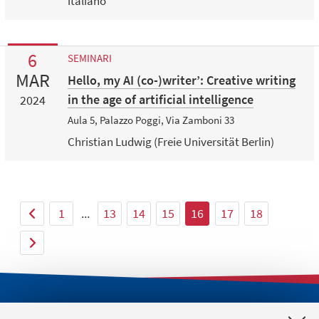
italiano
6
SEMINARI
MAR
Hello, my AI (co-)writer’: Creative writing
in the age of artificial intelligence
2024
Aula 5, Palazzo Poggi, Via Zamboni 33
Christian Ludwig (Freie Universität Berlin)
1
...
13
14
15
16
17
18