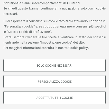
istituzionale e analisi dei comportamenti degli utenti.
Se chiudi questo banner continuerai la navigazione solo con i cookie
necessari.
SEGUI UNIBO SU:
Puoi esprimere il consenso sui cookie facoltativi attivando l'opzione in
"Personalizza cookie" e, se vuoi, potrai esprimere consensi più specifici
in "Mostra cookie di profilazione".
Potrai sempre rivedere le tue scelte e verificare lo stato dei consensi
rientrando nella sezione "Impostazione cookie" del sito.
APP:
Per maggiori informazioni
consulta la nostra Cookie policy
.
SOLO COOKIE NECESSARI
COOKIE DI PROFILAZIONE - FACOLTATIVI
©Copyright 2026 - ALMA MATER STUDIORUM - Università di
Si tratta di cookie utilizzati per analizzare le caratteristiche della navigazione
Bologna - Via Zamboni, 33 - 40126 Bologna - PI: 01131710376 - CF:
PERSONALIZZA COOKIE
degli utenti, creare profili in base al loro comportamento sul sito, per analisi
80007010376
di marketing.
Privacy
Note legali
Informazioni sul sito e accessibilità
Mostra cookie di profilazione
Impostazioni Cookie
ACCETTA TUTTI I COOKIE
Google/Youtube Video