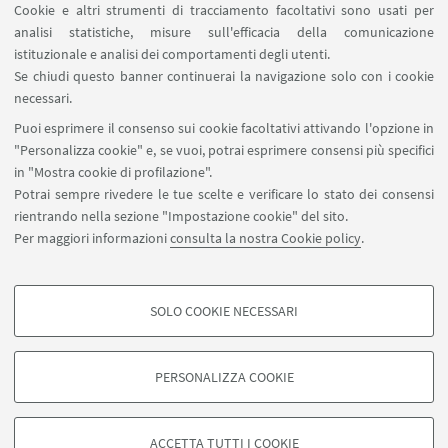
Cookie e altri strumenti di tracciamento facoltativi sono usati per
analisi statistiche, misure sull'efficacia della comunicazione
SEGUI IL DIPARTIMENTO SU:
istituzionale e analisi dei comportamenti degli utenti.
Se chiudi questo banner continuerai la navigazione solo con i cookie
necessari.
SEGUI UNIBO SU:
Puoi esprimere il consenso sui cookie facoltativi attivando l'opzione in
"Personalizza cookie" e, se vuoi, potrai esprimere consensi più specifici
in "Mostra cookie di profilazione".
Potrai sempre rivedere le tue scelte e verificare lo stato dei consensi
rientrando nella sezione "Impostazione cookie" del sito.
APP:
Per maggiori informazioni
consulta la nostra Cookie policy
.
SOLO COOKIE NECESSARI
COOKIE DI PROFILAZIONE - FACOLTATIVI
©Copyright 2026 - ALMA MATER STUDIORUM - Università di
Si tratta di cookie utilizzati per analizzare le caratteristiche della navigazione
Bologna - Via Zamboni, 33 - 40126 Bologna - PI: 01131710376 - CF:
PERSONALIZZA COOKIE
degli utenti, creare profili in base al loro comportamento sul sito, per analisi
80007010376
di marketing.
Privacy
Note legali
Informazioni sul sito e accessibilità
Mostra cookie di profilazione
Impostazioni Cookie
ACCETTA TUTTI I COOKIE