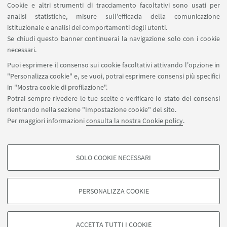
Cookie e altri strumenti di tracciamento facoltativi sono usati per
analisi statistiche, misure sull'efficacia della comunicazione
SEGUI IL DIPARTIMENTO SU:
istituzionale e analisi dei comportamenti degli utenti.
Se chiudi questo banner continuerai la navigazione solo con i cookie
necessari.
SEGUI UNIBO SU:
Puoi esprimere il consenso sui cookie facoltativi attivando l'opzione in
"Personalizza cookie" e, se vuoi, potrai esprimere consensi più specifici
in "Mostra cookie di profilazione".
Potrai sempre rivedere le tue scelte e verificare lo stato dei consensi
rientrando nella sezione "Impostazione cookie" del sito.
APP:
Per maggiori informazioni
consulta la nostra Cookie policy
.
SOLO COOKIE NECESSARI
COOKIE DI PROFILAZIONE - FACOLTATIVI
©Copyright 2026 - ALMA MATER STUDIORUM - Università di
Si tratta di cookie utilizzati per analizzare le caratteristiche della navigazione
Bologna - Via Zamboni, 33 - 40126 Bologna - PI: 01131710376 - CF:
PERSONALIZZA COOKIE
degli utenti, creare profili in base al loro comportamento sul sito, per analisi
80007010376
di marketing.
Privacy
Note legali
Informazioni sul sito e accessibilità
Mostra cookie di profilazione
Impostazioni Cookie
ACCETTA TUTTI I COOKIE