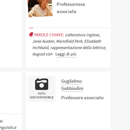
Professoressa
associata
PAROLE CHIAVE:
Letteratura inglese,
Jane Austen, Mansfield Park, Elizabeth
Inchbald, rappresentazione della lettrice,
August von
Leggi di più
Guglielmo
Gabbiadini
FOTO
Professore associato
NON DISPONIBILE
ei
inguistica