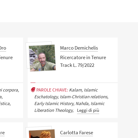
Oro
Marco Demichelis
Tenure
Ricercatore in Tenure
Track L. 79/2022
ei corpora,
PAROLE CHIAVE:
Kalam, Islamic
a,
Eschatology, Islam-Christian relations,
stica,
Early Islamic History, Nahda, Islamic
Liberation Theology,
Leggi di più
ure
Carlotta Farese