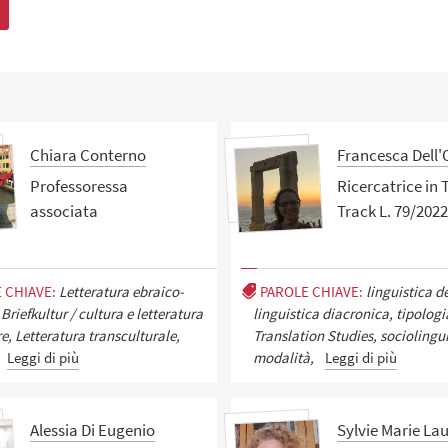
Chiara Conterno
Francesca Dell'
Professoressa
Ricercatrice in 
associata
Track L. 79/2022
 CHIAVE:
Letteratura ebraico-
PAROLE CHIAVE:
linguistica d
Briefkultur / cultura e letteratura
linguistica diacronica, tipologi
re, Letteratura transculturale,
Translation Studies, sociolingui
Leggi di più
modalità,
Leggi di più
Alessia Di Eugenio
Sylvie Marie La