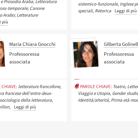
 e Prosodia Araba; Letteratura
sistemico-funzionale, Inglese p
ross-temporale; Canone
speciali, Retorica
Leggi di più
io Arabo; Letterature
i più
Maria Chiara Gnocchi
Gilberta Golinell
Professoressa
Professoressa
associata
associata
 CHIAVE:
letterature francofone,
PAROLE CHIAVE:
Teatro, Lette
ura francese dell'entre-deux-
Viaggio e Utopia, Gender studie
sociologia della letteratura,
Identità/alterità, Prima età mo
illon,
Leggi di più