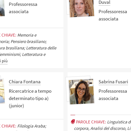
Duval
Professoressa
associata
Professoressa
associata
 CHIAVE:
Memoria e
ria; Pensiero brasiliano;
ura brasiliana; Letteratura delle
emminismi; Letteratura e
i più
Chiara Fontana
Sabrina Fusari
Ricercatrice a tempo
Professoressa
determinato tipo a)
associata
(junior)
PAROLE CHIAVE:
Linguistica d
 CHIAVE:
Filologia Araba;
corpora, Analisi del discorso, L