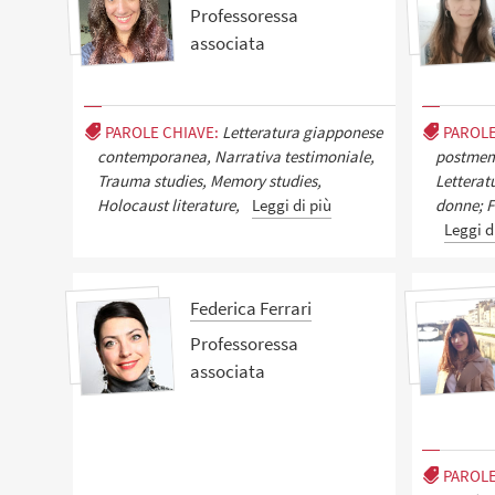
Professoressa
associata
PAROLE CHIAVE:
Letteratura giapponese
PAROLE
contemporanea, Narrativa testimoniale,
postmemo
Trauma studies, Memory studies,
Letterat
Holocaust literature,
Leggi di più
donne; F
Leggi d
Federica Ferrari
Professoressa
associata
PAROLE