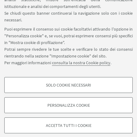
SEGUI IL DIPARTIMENTO SU:
istituzionale e analisi dei comportamenti degli utenti.
Se chiudi questo banner continuerai la navigazione solo con i cookie
necessari.
SEGUI UNIBO SU:
Puoi esprimere il consenso sui cookie facoltativi attivando l'opzione in
"Personalizza cookie" e, se vuoi, potrai esprimere consensi più specifici
in "Mostra cookie di profilazione".
Potrai sempre rivedere le tue scelte e verificare lo stato dei consensi
rientrando nella sezione "Impostazione cookie" del sito.
APP:
Per maggiori informazioni
consulta la nostra Cookie policy
.
SOLO COOKIE NECESSARI
COOKIE DI PROFILAZIONE - FACOLTATIVI
©Copyright 2026 - ALMA MATER STUDIORUM - Università di
Si tratta di cookie utilizzati per analizzare le caratteristiche della navigazione
Bologna - Via Zamboni, 33 - 40126 Bologna - PI: 01131710376 - CF:
PERSONALIZZA COOKIE
degli utenti, creare profili in base al loro comportamento sul sito, per analisi
80007010376
di marketing.
Privacy
Note legali
Informazioni sul sito e accessibilità
Mostra cookie di profilazione
Impostazioni Cookie
ACCETTA TUTTI I COOKIE
Google/Youtube Video