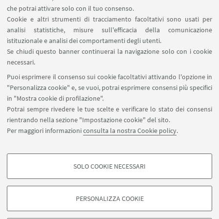
Contatti
che potrai attivare solo con il tuo consenso.
Cookie e altri strumenti di tracciamento facoltativi sono usati per
analisi statistiche, misure sull'efficacia della comunicazione
SEGUI IL DIPARTIMENTO SU:
istituzionale e analisi dei comportamenti degli utenti.
Se chiudi questo banner continuerai la navigazione solo con i cookie
necessari.
SEGUI UNIBO SU:
Puoi esprimere il consenso sui cookie facoltativi attivando l'opzione in
"Personalizza cookie" e, se vuoi, potrai esprimere consensi più specifici
in "Mostra cookie di profilazione".
Potrai sempre rivedere le tue scelte e verificare lo stato dei consensi
rientrando nella sezione "Impostazione cookie" del sito.
APP:
Per maggiori informazioni
consulta la nostra Cookie policy
.
SOLO COOKIE NECESSARI
COOKIE DI PROFILAZIONE - FACOLTATIVI
©Copyright 2026 - ALMA MATER STUDIORUM - Università di
Si tratta di cookie utilizzati per analizzare le caratteristiche della navigazione
Bologna - Via Zamboni, 33 - 40126 Bologna - PI: 01131710376 - CF:
PERSONALIZZA COOKIE
degli utenti, creare profili in base al loro comportamento sul sito, per analisi
80007010376
di marketing.