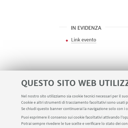
IN EVIDENZA
Link evento
QUESTO SITO WEB UTILIZ
Nel nostro sito utilizziamo sia cookie tecnici necessari per il s
Servizi interni
Area riservata
Segn
Cookie e altri strumenti di tracciamento facoltativi sono usati p
LINK UTILI
Se chiudi questo banner continuerai la navigazione solo con i c
Puoi esprimere il consenso sui cookie facoltativi attivando l'opz
Potrai sempre rivedere le tue scelte e verificare lo stato dei c
SEGUI IL DIPARTIMENTO SU: