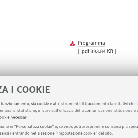
Programma
[ .pdf 393.84 KB ]
ZA I COOKIE
uo funzionamento, sia cookie e altri strumenti di tracciamento facoltativi che 
ala un evento
Contatti
er analisi statistiche, misure sull'efficacia della comunicazione istituzionale
ookie necessari.
ione in "Personalizza cookie" e, se vuoi, potrai esprimere consensi più specif
onsensi rientrando nella sezione "Impostazione cookie" del sito.
SEGUI UNIBO SU: