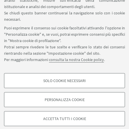
analisi statistiche, misure sull'efficacia della comunicazione
SEGUI IL DIPARTIMENTO SU:
istituzionale e analisi dei comportamenti degli utenti.
Se chiudi questo banner continuerai la navigazione solo con i cookie
necessari.
SEGUI UNIBO SU:
Puoi esprimere il consenso sui cookie facoltativi attivando l'opzione in
"Personalizza cookie" e, se vuoi, potrai esprimere consensi più specifici
in "Mostra cookie di profilazione".
Potrai sempre rivedere le tue scelte e verificare lo stato dei consensi
rientrando nella sezione "Impostazione cookie" del sito.
APP:
Per maggiori informazioni
consulta la nostra Cookie policy
.
SOLO COOKIE NECESSARI
COOKIE DI PROFILAZIONE - FACOLTATIVI
©Copyright 2026 - ALMA MATER STUDIORUM - Università di
Si tratta di cookie utilizzati per analizzare le caratteristiche della navigazione
Bologna - Via Zamboni, 33 - 40126 Bologna - PI: 01131710376 - CF:
PERSONALIZZA COOKIE
degli utenti, creare profili in base al loro comportamento sul sito, per analisi
80007010376
di marketing.
Privacy
Note legali
Informazioni sul sito e accessibilità
Mostra cookie di profilazione
Impostazioni Cookie
ACCETTA TUTTI I COOKIE
Google/Youtube Video