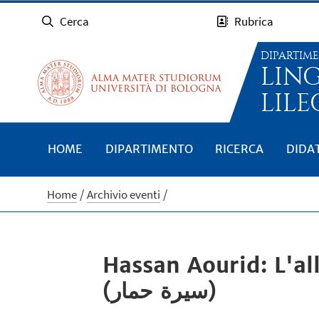
Cerca
Rubrica
DIPARTIM
LIN
LILE
HOME
DIPARTIMENTO
RICERCA
DIDA
Home
Archivio eventi
Hassan Aourid: L'a
(سيرة حمار)