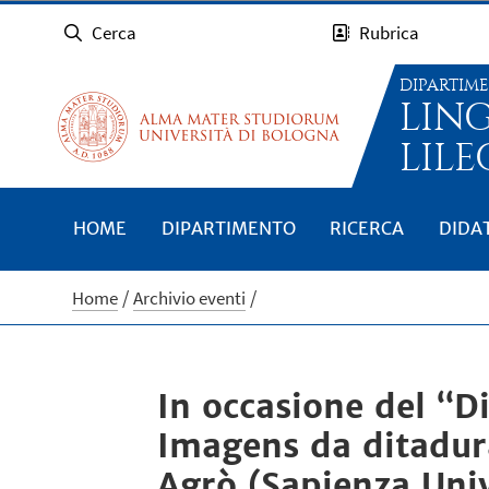
Cerca
Rubrica
DIPARTIM
LIN
LILE
HOME
DIPARTIMENTO
RICERCA
DIDA
Home
Archivio eventi
In occasione del “D
Imagens da ditadura
Agrò (Sapienza Univ