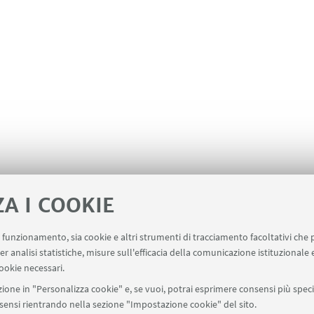
ZA I COOKIE
uo funzionamento, sia cookie e altri strumenti di tracciamento facoltativi che 
er analisi statistiche, misure sull'efficacia della comunicazione istituzionale
ala un evento
Contatti
ookie necessari.
ione in "Personalizza cookie" e, se vuoi, potrai esprimere consensi più specif
onsensi rientrando nella sezione "Impostazione cookie" del sito.
SEGUI UNIBO SU: