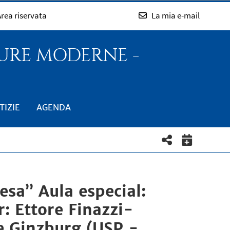
rea riservata
La mia e-mail
TURE MODERNE -
TIZIE
AGENDA
esa” Aula especial:
: Ettore Finazzi-
e Ginzburg (USP -