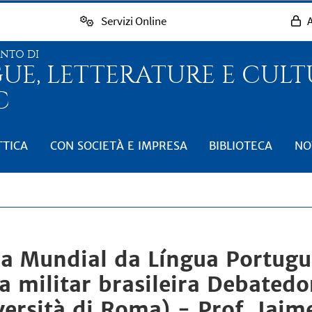
Servizi Online
A
ENTO DI
GUE, LETTERATURE E CUL
C
TTICA
CON SOCIETÀ E IMPRESA
BIBLIOTECA
NO
ia Mundial da Língua Portugu
 militar brasileira Debatedor
ersità di Roma) - Prof. Jaim