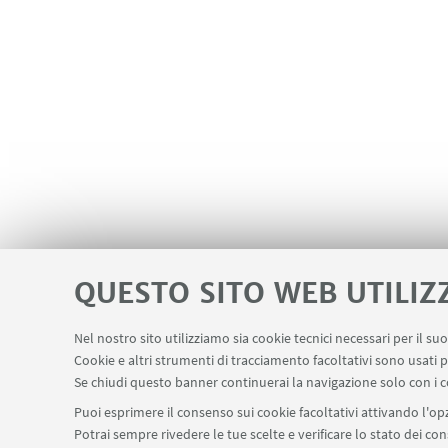
QUESTO SITO WEB UTILIZ
Nel nostro sito utilizziamo sia cookie tecnici necessari per il s
Cookie e altri strumenti di tracciamento facoltativi sono usati p
Servizi interni
Area riservata
Segn
LINK UTILI
Se chiudi questo banner continuerai la navigazione solo con i c
Puoi esprimere il consenso sui cookie facoltativi attivando l'opz
Potrai sempre rivedere le tue scelte e verificare lo stato dei c
SEGUI IL DIPARTIMENTO SU: