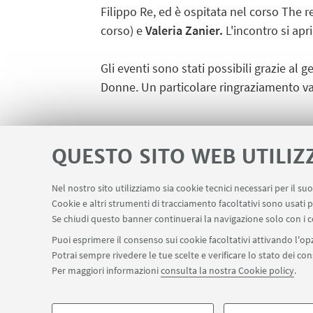
Filippo Re, ed è ospitata nel corso The 
corso) e
Valeria Zanier.
L'incontro si apri
Gli eventi sono stati possibili grazie 
Donne. Un particolare ringraziamento va a
QUESTO SITO WEB UTILIZ
Nel nostro sito utilizziamo sia cookie tecnici necessari per il s
Cookie e altri strumenti di tracciamento facoltativi sono usati p
Servizi interni
Area riservata
Segn
LINK UTILI
Se chiudi questo banner continuerai la navigazione solo con i c
Puoi esprimere il consenso sui cookie facoltativi attivando l'opz
Potrai sempre rivedere le tue scelte e verificare lo stato dei c
SEGUI IL DIPARTIMENTO SU:
Per maggiori informazioni
consulta la nostra Cookie policy
.
©Copyright 2026 - ALMA MATER STUDIORUM - Università di Bologn