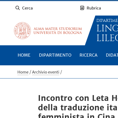
Cerca
Rubrica
DIPARTIM
LIN
LILE
HOME
DIPARTIMENTO
RICERCA
DIDA
Home
Archivio eventi
Incontro con Leta H
della traduzione ital
femminista in Cina