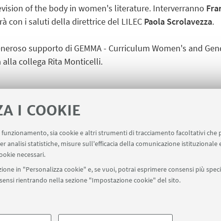
revision of the body in women's literature. Interverranno
Fra
rà con i saluti della direttrice del LILEC
Paola Scrolavezza
.
al generoso supporto di GEMMA - Curriculum Women's and Gend
lla collega Rita Monticelli.
ZA I COOKIE
uo funzionamento, sia cookie e altri strumenti di tracciamento facoltativi che 
er analisi statistiche, misure sull'efficacia della comunicazione istituzionale
ala un evento
Contatti
ookie necessari.
ione in "Personalizza cookie" e, se vuoi, potrai esprimere consensi più specif
onsensi rientrando nella sezione "Impostazione cookie" del sito.
SEGUI UNIBO SU:
a - Via Zamboni, 33 - 40126 Bologna - PI: 01131710376 - CF: 800070103