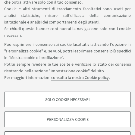
Contatti
che potrai attivare solo con il tuo consenso.
Cookie e altri strumenti di tracciamento facoltativi sono usati per
analisi statistiche, misure sull'efficacia della comunicazione
SEGUI IL DIPARTIMENTO SU:
istituzionale e analisi dei comportamenti degli utenti.
Se chiudi questo banner continuerai la navigazione solo con i cookie
necessari.
SEGUI UNIBO SU:
Puoi esprimere il consenso sui cookie facoltativi attivando l'opzione in
"Personalizza cookie" e, se vuoi, potrai esprimere consensi più specifici
in "Mostra cookie di profilazione".
Potrai sempre rivedere le tue scelte e verificare lo stato dei consensi
rientrando nella sezione "Impostazione cookie" del sito.
APP:
Per maggiori informazioni
consulta la nostra Cookie policy
.
SOLO COOKIE NECESSARI
COOKIE DI PROFILAZIONE - FACOLTATIVI
©Copyright 2026 - ALMA MATER STUDIORUM - Università di
Si tratta di cookie utilizzati per analizzare le caratteristiche della navigazione
Bologna - Via Zamboni, 33 - 40126 Bologna - PI: 01131710376 - CF:
PERSONALIZZA COOKIE
degli utenti, creare profili in base al loro comportamento sul sito, per analisi
80007010376
di marketing.
Privacy
Note legali
Informazioni sul sito e accessibilità