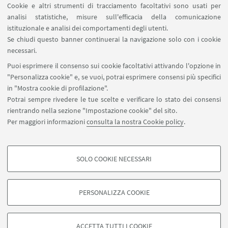
Cookie e altri strumenti di tracciamento facoltativi sono usati per
analisi statistiche, misure sull'efficacia della comunicazione
SEGUI IL DIPARTIMENTO SU:
istituzionale e analisi dei comportamenti degli utenti.
Se chiudi questo banner continuerai la navigazione solo con i cookie
necessari.
SEGUI UNIBO SU:
Puoi esprimere il consenso sui cookie facoltativi attivando l'opzione in
"Personalizza cookie" e, se vuoi, potrai esprimere consensi più specifici
in "Mostra cookie di profilazione".
Potrai sempre rivedere le tue scelte e verificare lo stato dei consensi
rientrando nella sezione "Impostazione cookie" del sito.
APP:
Per maggiori informazioni
consulta la nostra Cookie policy
.
SOLO COOKIE NECESSARI
COOKIE DI PROFILAZIONE - FACOLTATIVI
©Copyright 2026 - ALMA MATER STUDIORUM - Università di
Si tratta di cookie utilizzati per analizzare le caratteristiche della navigazione
Bologna - Via Zamboni, 33 - 40126 Bologna - PI: 01131710376 - CF:
PERSONALIZZA COOKIE
degli utenti, creare profili in base al loro comportamento sul sito, per analisi
80007010376
di marketing.
Privacy
Note legali
Informazioni sul sito e accessibilità
Mostra cookie di profilazione
Impostazioni Cookie
ACCETTA TUTTI I COOKIE