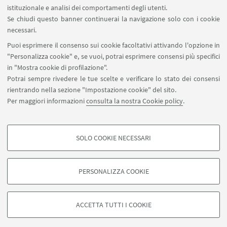
SEGUI IL DIPARTIMENTO SU:
istituzionale e analisi dei comportamenti degli utenti.
Se chiudi questo banner continuerai la navigazione solo con i cookie
necessari.
SEGUI UNIBO SU:
Puoi esprimere il consenso sui cookie facoltativi attivando l'opzione in
"Personalizza cookie" e, se vuoi, potrai esprimere consensi più specifici
in "Mostra cookie di profilazione".
Potrai sempre rivedere le tue scelte e verificare lo stato dei consensi
rientrando nella sezione "Impostazione cookie" del sito.
APP:
Per maggiori informazioni
consulta la nostra Cookie policy
.
SOLO COOKIE NECESSARI
COOKIE DI PROFILAZIONE - FACOLTATIVI
©Copyright 2026 - ALMA MATER STUDIORUM - Università di
Si tratta di cookie utilizzati per analizzare le caratteristiche della navigazione
Bologna - Via Zamboni, 33 - 40126 Bologna - PI: 01131710376 - CF:
PERSONALIZZA COOKIE
degli utenti, creare profili in base al loro comportamento sul sito, per analisi
80007010376
di marketing.
Privacy
Note legali
Informazioni sul sito e accessibilità
Mostra cookie di profilazione
Impostazioni Cookie
ACCETTA TUTTI I COOKIE
Google/Youtube Video