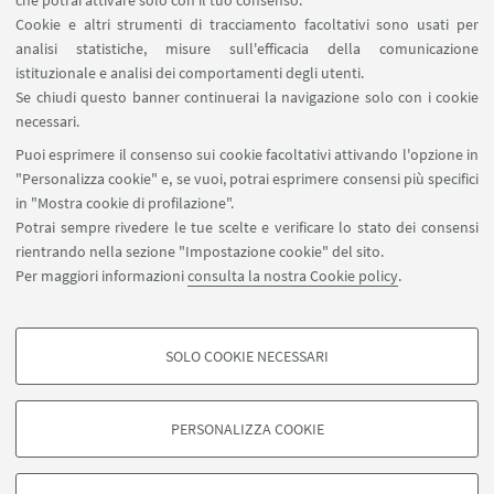
che potrai attivare solo con il tuo consenso.
Cookie e altri strumenti di tracciamento facoltativi sono usati per
analisi statistiche, misure sull'efficacia della comunicazione
SEGUI IL DIPARTIMENTO SU:
istituzionale e analisi dei comportamenti degli utenti.
Se chiudi questo banner continuerai la navigazione solo con i cookie
necessari.
SEGUI UNIBO SU:
Puoi esprimere il consenso sui cookie facoltativi attivando l'opzione in
"Personalizza cookie" e, se vuoi, potrai esprimere consensi più specifici
in "Mostra cookie di profilazione".
Potrai sempre rivedere le tue scelte e verificare lo stato dei consensi
rientrando nella sezione "Impostazione cookie" del sito.
APP:
Per maggiori informazioni
consulta la nostra Cookie policy
.
SOLO COOKIE NECESSARI
COOKIE DI PROFILAZIONE - FACOLTATIVI
©Copyright 2026 - ALMA MATER STUDIORUM - Università di
Si tratta di cookie utilizzati per analizzare le caratteristiche della navigazione
Bologna - Via Zamboni, 33 - 40126 Bologna - PI: 01131710376 - CF:
PERSONALIZZA COOKIE
degli utenti, creare profili in base al loro comportamento sul sito, per analisi
80007010376
di marketing.
Privacy
Note legali
Informazioni sul sito e accessibilità
Mostra cookie di profilazione