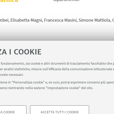
bei, Elisabetta Magni, Francesca Masini, Simone Mattiola, 
ZA I COOKIE
uo funzionamento, sia cookie e altri strumenti di tracciamento facoltativi che 
ala un evento
Contatti
er analisi statistiche, misure sull'efficacia della comunicazione istituzionale
ookie necessari.
ione in "Personalizza cookie" e, se vuoi, potrai esprimere consensi più specif
onsensi rientrando nella sezione "Impostazione cookie" del sito.
SEGUI UNIBO SU:
a - Via Zamboni, 33 - 40126 Bologna - PI: 01131710376 - CF: 800070103
ostazioni Cookie
A COOKIE
ACCETTA TUTTI I COOKIE