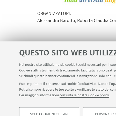
ORGANIZZATORI:
Alessandra Barotto, Roberta Claudia Com
QUESTO SITO WEB UTILIZ
Nel nostro sito utilizziamo sia cookie tecnici necessari per il s
Servizi interni
Area riservata
Segn
Cookie e altri strumenti di tracciamento facoltativi sono usati p
LINK UTILI
Se chiudi questo banner continuerai la navigazione solo con i c
Puoi esprimere il consenso sui cookie facoltativi attivando l'opz
Potrai sempre rivedere le tue scelte e verificare lo stato dei c
SEGUI IL DIPARTIMENTO SU:
Per maggiori informazioni
consulta la nostra Cookie policy
.
©Copyright 2026 - ALMA MATER STUDIORUM - Università di Bologn
Privacy
Note legali
Informazioni sul sito e accessibilità
Imp
SOLO COOKIE NECESSARI
PERSONALIZZ