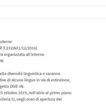
Moderne
R (l.232del1/12/2016)
tra organizzata all’interno
-IN
della diversità linguistica e saranno
ve di alcune lingue in via di estinzione,
ogetto DIVE-IN.
5 ottobre 2019, nell’atrio al primo piano
leria 5), negli orari di apertura del