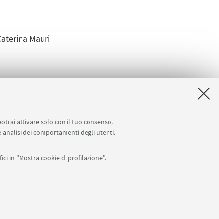
Caterina Mauri
potrai attivare solo con il tuo consenso.
 e analisi dei comportamenti degli utenti.
ici in "Mostra cookie di profilazione".
APP:
76