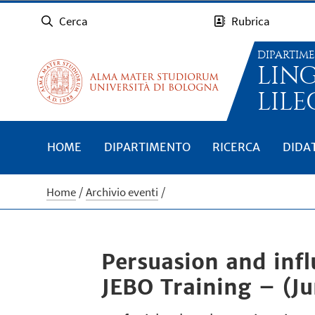
Cerca
Rubrica
DIPARTIM
LIN
LILE
HOME
DIPARTIMENTO
RICERCA
DIDA
Home
Archivio eventi
Persuasion and infl
JEBO Training – (Ju