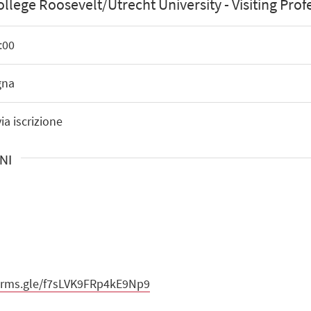
ollege Roosevelt/Utrecht University - Visiting Pro
:00
gna
ia iscrizione
NI
forms.gle/f7sLVK9FRp4kE9Np9