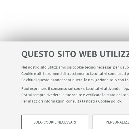
QUESTO SITO WEB UTILIZ
Nel nostro sito utilizziamo sia cookie tecnici necessari per il s
Cookie e altri strumenti di tracciamento facoltativi sono usati p
Servizi interni
Area riservata
Segn
LINK UTILI
Se chiudi questo banner continuerai la navigazione solo con i c
Puoi esprimere il consenso sui cookie facoltativi attivando l'opz
Potrai sempre rivedere le tue scelte e verificare lo stato dei c
SEGUI IL DIPARTIMENTO SU:
Per maggiori informazioni
consulta la nostra Cookie policy
.
©Copyright 2026 - ALMA MATER STUDIORUM - Università di Bologn
SOLO COOKIE NECESSARI
PERSONALIZZ
Privacy
Note legali
Informazioni sul sito e accessibilità
Imp
COOKIE DI PROFILAZIONE - FACOLTATIVI