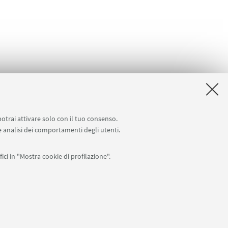
potrai attivare solo con il tuo consenso.
 e analisi dei comportamenti degli utenti.
ici in "Mostra cookie di profilazione".
APP:
76
I