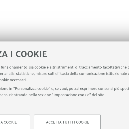
ZA I COOKIE
uo funzionamento, sia cookie e altri strumenti di tracciamento facoltativi che 
er analisi statistiche, misure sull'efficacia della comunicazione istituzionale
ala un evento
Contatti
ookie necessari.
ione in "Personalizza cookie" e, se vuoi, potrai esprimere consensi più specif
onsensi rientrando nella sezione "Impostazione cookie" del sito.
SEGUI UNIBO SU:
a - Via Zamboni, 33 - 40126 Bologna - PI: 01131710376 - CF: 800070103
A COOKIE
ACCETTA TUTTI I COOKIE
ostazioni Cookie
COOKIE TECNICI - NECESSAR