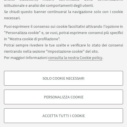
SEGUI IL DIPARTIMENTO SU:
istituzionale e analisi dei comportamenti degli utenti.
Se chiudi questo banner continuerai la navigazione solo con i cookie
necessari.
SEGUI UNIBO SU:
Puoi esprimere il consenso sui cookie facoltativi attivando l'opzione in
"Personalizza cookie" e, se vuoi, potrai esprimere consensi più specifici
in "Mostra cookie di profilazione".
Potrai sempre rivedere le tue scelte e verificare lo stato dei consensi
rientrando nella sezione "Impostazione cookie" del sito.
APP:
Per maggiori informazioni
consulta la nostra Cookie policy
.
SOLO COOKIE NECESSARI
COOKIE DI PROFILAZIONE - FACOLTATIVI
©Copyright 2026 - ALMA MATER STUDIORUM - Università di
Si tratta di cookie utilizzati per analizzare le caratteristiche della navigazione
Bologna - Via Zamboni, 33 - 40126 Bologna - PI: 01131710376 - CF:
PERSONALIZZA COOKIE
degli utenti, creare profili in base al loro comportamento sul sito, per analisi
80007010376
di marketing.
Privacy
Note legali
Informazioni sul sito e accessibilità
Mostra cookie di profilazione
Impostazioni Cookie
ACCETTA TUTTI I COOKIE
Google/Youtube Video