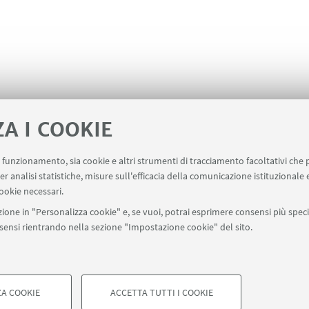
ZA I COOKIE
uo funzionamento, sia cookie e altri strumenti di tracciamento facoltativi che 
er analisi statistiche, misure sull'efficacia della comunicazione istituzionale
ala un evento
Contatti
ookie necessari.
ione in "Personalizza cookie" e, se vuoi, potrai esprimere consensi più specif
onsensi rientrando nella sezione "Impostazione cookie" del sito.
SEGUI UNIBO SU:
a - Via Zamboni, 33 - 40126 Bologna - PI: 01131710376 - CF: 800070103
A COOKIE
ACCETTA TUTTI I COOKIE
ostazioni Cookie
COOKIE TECNICI - NECESSAR