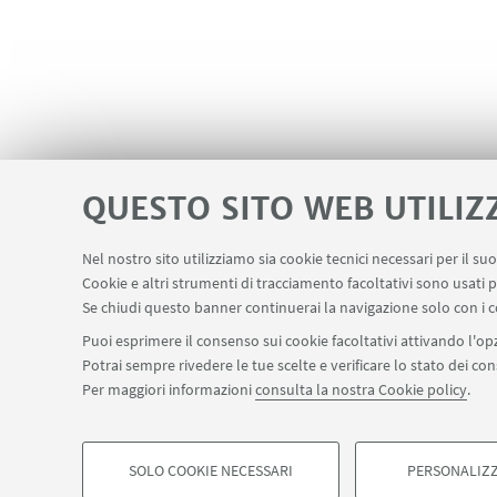
QUESTO SITO WEB UTILIZ
Nel nostro sito utilizziamo sia cookie tecnici necessari per il s
Cookie e altri strumenti di tracciamento facoltativi sono usati p
Servizi interni
Area riservata
Segn
LINK UTILI
Se chiudi questo banner continuerai la navigazione solo con i c
Puoi esprimere il consenso sui cookie facoltativi attivando l'opz
Potrai sempre rivedere le tue scelte e verificare lo stato dei c
SEGUI IL DIPARTIMENTO SU:
Per maggiori informazioni
consulta la nostra Cookie policy
.
©Copyright 2026 - ALMA MATER STUDIORUM - Università di Bologn
SOLO COOKIE NECESSARI
PERSONALIZZ
Privacy
Note legali
Informazioni sul sito e accessibilità
Imp
COOKIE DI PROFILAZIONE - FACOLTATIVI