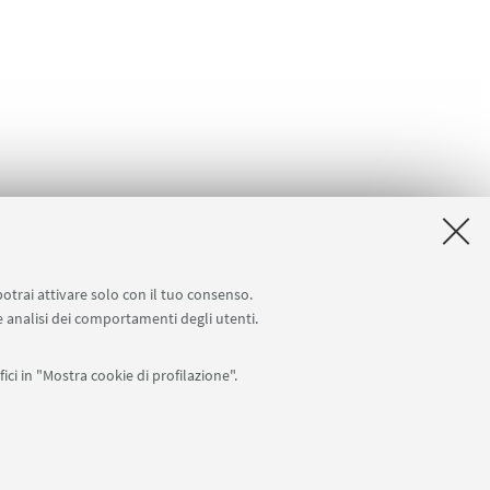
potrai attivare solo con il tuo consenso.
 e analisi dei comportamenti degli utenti.
ici in "Mostra cookie di profilazione".
APP:
76