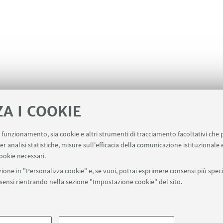
ZA I COOKIE
uo funzionamento, sia cookie e altri strumenti di tracciamento facoltativi che 
er analisi statistiche, misure sull'efficacia della comunicazione istituzionale
ala un evento
Contatti
ookie necessari.
ione in "Personalizza cookie" e, se vuoi, potrai esprimere consensi più specif
onsensi rientrando nella sezione "Impostazione cookie" del sito.
SEGUI UNIBO SU:
a - Via Zamboni, 33 - 40126 Bologna - PI: 01131710376 - CF: 800070103