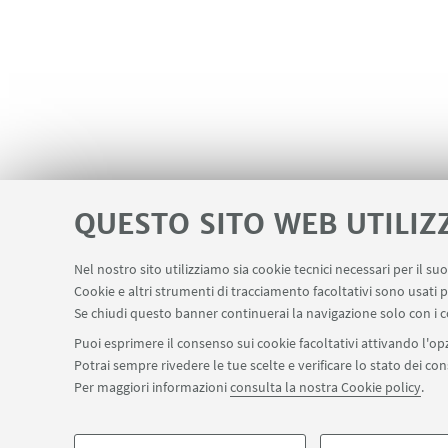
QUESTO SITO WEB UTILIZ
Nel nostro sito utilizziamo sia cookie tecnici necessari per il s
Cookie e altri strumenti di tracciamento facoltativi sono usati p
Servizi interni
Area riservata
Segn
LINK UTILI
Se chiudi questo banner continuerai la navigazione solo con i c
Puoi esprimere il consenso sui cookie facoltativi attivando l'opz
Potrai sempre rivedere le tue scelte e verificare lo stato dei c
SEGUI IL DIPARTIMENTO SU:
Per maggiori informazioni
consulta la nostra Cookie policy
.
©Copyright 2026 - ALMA MATER STUDIORUM - Università di Bologn