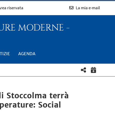
rea riservata
La mia e-mail
TURE MODERNE -
TIZIE
AGENDA
i Stoccolma terrà
perature: Social