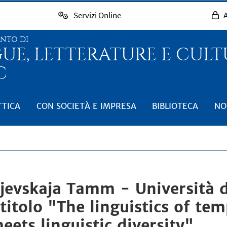
Servizi Online
A
ENTO DI
GUE, LETTERATURE E CUL
C
TTICA
CON SOCIETÀ E IMPRESA
BIBLIOTECA
NO
jevskaja Tamm - Università d
titolo "The linguistics of tem
ets linguistic diversity"