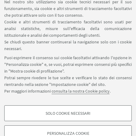
Nel nostro sito utilizziamo sia cookie tecnici necessari per il suo
Segnala un evento
funzionamento, sia cookie e altri strumenti di tracciamento facoltativi
Contatti
che potrai attivare solo con il tuo consenso.
Cookie e altri strumenti di tracciamento facoltativi sono usati per
analisi statistiche, misure sull'efficacia della comunicazione
SEGUI IL DIPARTIMENTO SU:
istituzionale e analisi dei comportamenti degli utenti.
Se chiudi questo banner continuerai la navigazione solo con i cookie
necessari.
SEGUI UNIBO SU:
Puoi esprimere il consenso sui cookie facoltativi attivando l'opzione in
"Personalizza cookie" e, se vuoi, potrai esprimere consensi più specifici
in "Mostra cookie di profilazione".
Potrai sempre rivedere le tue scelte e verificare lo stato dei consensi
rientrando nella sezione "Impostazione cookie" del sito.
APP:
Per maggiori informazioni
consulta la nostra Cookie policy
.
SOLO COOKIE NECESSARI
COOKIE DI PROFILAZIONE - FACOLTATIVI
©Copyright 2026 - ALMA MATER STUDIORUM - Università di
Si tratta di cookie utilizzati per analizzare le caratteristiche della navigazione
PERSONALIZZA COOKIE
Bologna - Via Zamboni, 33 - 40126 Bologna - PI: 01131710376 - CF:
degli utenti, creare profili in base al loro comportamento sul sito, per analisi