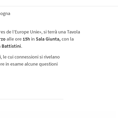
ologna
ures de l’Europe Unie», si terrà una Tavola
rzo
alle ore
15h
in
Sala Giunta,
con la
 Battistini
.
, le cui connessioni si rivelano
dere in esame alcune questioni