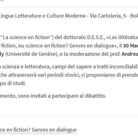
ingue Letterature e Culture Moderne - Via Cartoleria, 5 - B
 (“La science en fiction”) del dottorato D.E.S.E., «Les littérat
fiction, ou science
en
fiction? Genres en dialogue», il
30 Ma
ly
(Université de Genève), e la moderazione del prof.
Andrea
 scienza e letteratura, campi del sapere a tratti inconciliabili
che attraverserà vari periodi storici, ci proponiamo di pren
o di studi.
mento, sono invitati a partecipare al dibattito.
nce en fiction? Genres en dialogue