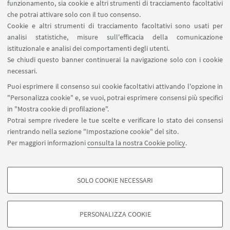
funzionamento, sia cookie e altri strumenti di tracciamento facoltativi
Contatti
che potrai attivare solo con il tuo consenso.
Cookie e altri strumenti di tracciamento facoltativi sono usati per
analisi statistiche, misure sull'efficacia della comunicazione
SEGUI IL DIPARTIMENTO SU:
istituzionale e analisi dei comportamenti degli utenti.
Se chiudi questo banner continuerai la navigazione solo con i cookie
necessari.
SEGUI UNIBO SU:
Puoi esprimere il consenso sui cookie facoltativi attivando l'opzione in
"Personalizza cookie" e, se vuoi, potrai esprimere consensi più specifici
in "Mostra cookie di profilazione".
Potrai sempre rivedere le tue scelte e verificare lo stato dei consensi
rientrando nella sezione "Impostazione cookie" del sito.
APP:
Per maggiori informazioni
consulta la nostra Cookie policy
.
SOLO COOKIE NECESSARI
COOKIE DI PROFILAZIONE - FACOLTATIVI
©Copyright 2026 - ALMA MATER STUDIORUM - Università di
Si tratta di cookie utilizzati per analizzare le caratteristiche della navigazione
Bologna - Via Zamboni, 33 - 40126 Bologna - PI: 01131710376 - CF:
PERSONALIZZA COOKIE
degli utenti, creare profili in base al loro comportamento sul sito, per analisi
80007010376
di marketing.