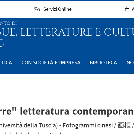
Servizi Online
A
ENTO DI
GUE, LETTERATURE E CUL
C
TTICA
CON SOCIETÀ E IMPRESA
BIBLIOTECA
NO
rre" letteratura contemporan
niversità della Tuscia) - Fotogrammi cinesi / 画框 