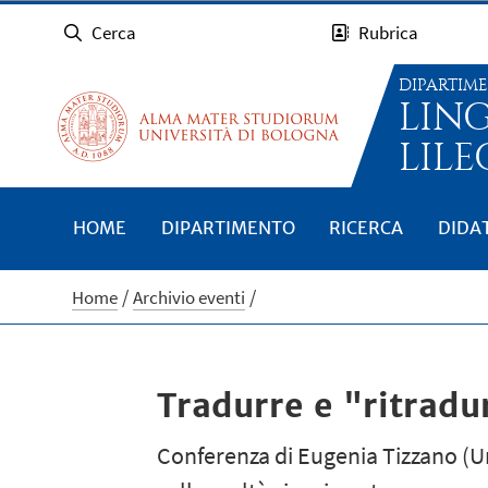
Cerca
Rubrica
DIPARTIM
LIN
LILE
HOME
DIPARTIMENTO
RICERCA
DIDA
Home
Archivio eventi
Tradurre e "ritradu
Conferenza di Eugenia Tizzano (U