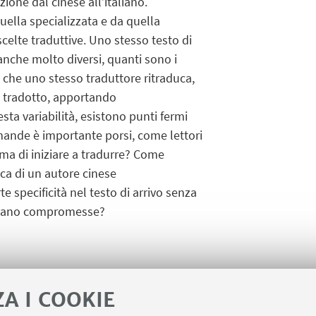
uzione dal cinese all’italiano.
quella specializzata e da quella
 scelte traduttive. Uno stesso testo di
 anche molto diversi, quanti sono i
ro che uno stesso traduttore ritraduca,
à tradotto, apportando
sta variabilità, esistono punti fermi
mande è importante porsi, come lettori
ima di iniziare a tradurre? Come
tica di un autore cinese
specificità nel testo di arrivo senza
o siano compromesse?
ZA I COOKIE