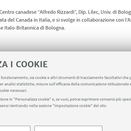
Centro canadese “Alfredo Rizzardi”, Dip. Lilec, Univ. di Bolo
ata del Canada in Italia, e si svolge in collaborazione con l’
e Italo-Britannica di Bologna.
ZA I COOKIE
uo funzionamento, sia cookie e altri strumenti di tracciamento facoltativi che 
er analisi statistiche, misure sull'efficacia della comunicazione istituzionale
ala un evento
Contatti
ookie necessari.
ione in "Personalizza cookie" e, se vuoi, potrai esprimere consensi più specif
onsensi rientrando nella sezione "Impostazione cookie" del sito.
SEGUI UNIBO SU:
a - Via Zamboni, 33 - 40126 Bologna - PI: 01131710376 - CF: 800070103