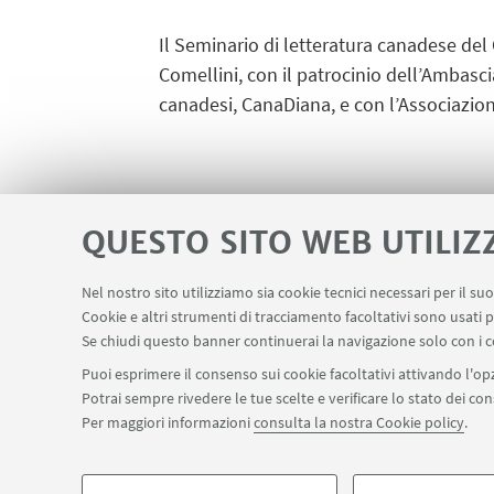
Il Seminario di letteratura canadese del 
Comellini, con il patrocinio dell’Ambasci
canadesi, CanaDiana, e con l’Associazion
QUESTO SITO WEB UTILIZ
Nel nostro sito utilizziamo sia cookie tecnici necessari per il s
Cookie e altri strumenti di tracciamento facoltativi sono usati p
Servizi interni
Area riservata
Segn
LINK UTILI
Se chiudi questo banner continuerai la navigazione solo con i c
Puoi esprimere il consenso sui cookie facoltativi attivando l'opz
Potrai sempre rivedere le tue scelte e verificare lo stato dei c
SEGUI IL DIPARTIMENTO SU:
Per maggiori informazioni
consulta la nostra Cookie policy
.
©Copyright 2026 - ALMA MATER STUDIORUM - Università di Bologn