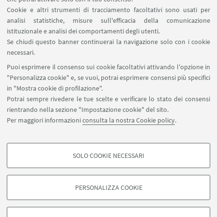
Cookie e altri strumenti di tracciamento facoltativi sono usati per
analisi statistiche, misure sull'efficacia della comunicazione
SEGUI IL DIPARTIMENTO SU:
istituzionale e analisi dei comportamenti degli utenti.
Se chiudi questo banner continuerai la navigazione solo con i cookie
necessari.
SEGUI UNIBO SU:
Puoi esprimere il consenso sui cookie facoltativi attivando l'opzione in
"Personalizza cookie" e, se vuoi, potrai esprimere consensi più specifici
in "Mostra cookie di profilazione".
Potrai sempre rivedere le tue scelte e verificare lo stato dei consensi
rientrando nella sezione "Impostazione cookie" del sito.
APP:
Per maggiori informazioni
consulta la nostra Cookie policy
.
SOLO COOKIE NECESSARI
COOKIE DI PROFILAZIONE - FACOLTATIVI
©Copyright 2026 - ALMA MATER STUDIORUM - Università di
Si tratta di cookie utilizzati per analizzare le caratteristiche della navigazione
PERSONALIZZA COOKIE
Bologna - Via Zamboni, 33 - 40126 Bologna - PI: 01131710376 - CF:
degli utenti, creare profili in base al loro comportamento sul sito, per analisi
80007010376
di marketing.
Privacy
Note legali
Informazioni sul sito e accessibilità
Mostra cookie di profilazione