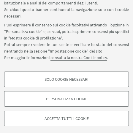
istituzionale e analisi dei comportamenti degli utenti.
Se chiudi questo banner continuerai la navigazione solo con i cookie
necessari.
SEGUI UNIBO SU:
Puoi esprimere il consenso sui cookie facoltativi attivando l'opzione in
"Personalizza cookie" e, se vuoi, potrai esprimere consensi più specifici
in "Mostra cookie di profilazione".
Potrai sempre rivedere le tue scelte e verificare lo stato dei consensi
rientrando nella sezione "Impostazione cookie" del sito.
APP:
Per maggiori informazioni
consulta la nostra Cookie policy
.
SOLO COOKIE NECESSARI
COOKIE DI PROFILAZIONE - FACOLTATIVI
©Copyright 2026 - ALMA MATER STUDIORUM - Università di
Si tratta di cookie utilizzati per analizzare le caratteristiche della navigazione
Bologna - Via Zamboni, 33 - 40126 Bologna - PI: 01131710376 - CF:
PERSONALIZZA COOKIE
degli utenti, creare profili in base al loro comportamento sul sito, per analisi
80007010376
di marketing.
Privacy
Note legali
Informazioni sul sito e accessibilità
Mostra cookie di profilazione
Impostazioni Cookie
ACCETTA TUTTI I COOKIE
Google/Youtube Video