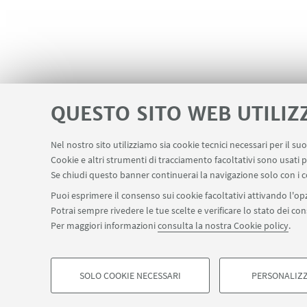
QUESTO SITO WEB UTILIZ
Nel nostro sito utilizziamo sia cookie tecnici necessari per il s
Servizi interni
Area riservata
Segn
Cookie e altri strumenti di tracciamento facoltativi sono usati p
LINK UTILI
Se chiudi questo banner continuerai la navigazione solo con i c
Puoi esprimere il consenso sui cookie facoltativi attivando l'opz
Potrai sempre rivedere le tue scelte e verificare lo stato dei c
SEGUI IL DIPARTIMENTO SU:
Per maggiori informazioni
consulta la nostra Cookie policy
.
©Copyright 2026 - ALMA MATER STUDIORUM - Università di Bologn
Privacy
Note legali
Informazioni sul sito e accessibilità
Imp
SOLO COOKIE NECESSARI
PERSONALIZZ
COOKIE DI PROFILAZIONE - FACOLTATIVI