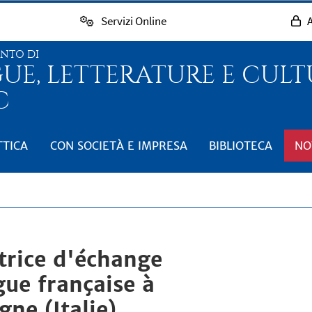
Servizi Online
A
ENTO DI
GUE, LETTERATURE E CUL
C
TTICA
CON SOCIETÀ E IMPRESA
BIBLIOTECA
NO
ctrice d'échange
ue française à
gne (Italie)