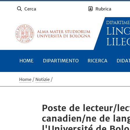
Cerca
Rubrica
DIPARTIM
LIN
LILE
HOME
DIPARTIMENTO
RICERCA
DIDA
Home
Notizie
Poste de lecteur/le
canadien/ne de lang
l'Université de Bolo