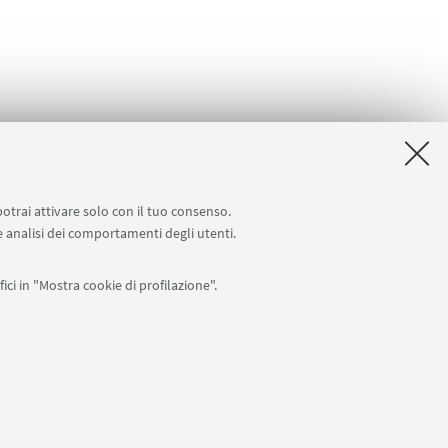
potrai attivare solo con il tuo consenso.
 e analisi dei comportamenti degli utenti.
ici in "Mostra cookie di profilazione".
APP:
76
I