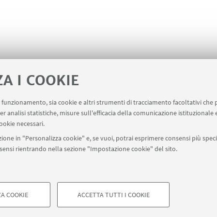
ZA I COOKIE
uo funzionamento, sia cookie e altri strumenti di tracciamento facoltativi che 
ala un evento
Contatti
er analisi statistiche, misure sull'efficacia della comunicazione istituzionale
ookie necessari.
ione in "Personalizza cookie" e, se vuoi, potrai esprimere consensi più specif
onsensi rientrando nella sezione "Impostazione cookie" del sito.
SEGUI UNIBO SU:
a - Via Zamboni, 33 - 40126 Bologna - PI: 01131710376 - CF: 800070103
ostazioni Cookie
A COOKIE
ACCETTA TUTTI I COOKIE
COOKIE TECNICI - NECESSAR