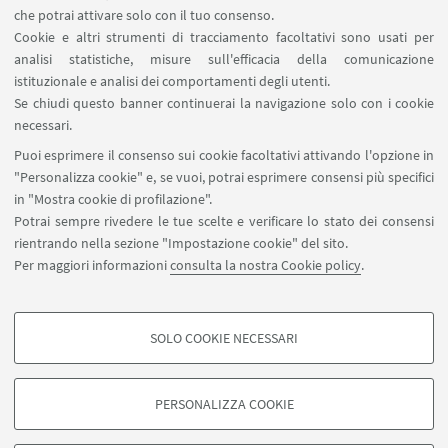
Contatti
che potrai attivare solo con il tuo consenso.
Cookie e altri strumenti di tracciamento facoltativi sono usati per
analisi statistiche, misure sull'efficacia della comunicazione
SEGUI IL DIPARTIMENTO SU:
istituzionale e analisi dei comportamenti degli utenti.
Se chiudi questo banner continuerai la navigazione solo con i cookie
necessari.
SEGUI UNIBO SU:
Puoi esprimere il consenso sui cookie facoltativi attivando l'opzione in
"Personalizza cookie" e, se vuoi, potrai esprimere consensi più specifici
in "Mostra cookie di profilazione".
Potrai sempre rivedere le tue scelte e verificare lo stato dei consensi
rientrando nella sezione "Impostazione cookie" del sito.
APP:
Per maggiori informazioni
consulta la nostra Cookie policy
.
SOLO COOKIE NECESSARI
COOKIE DI PROFILAZIONE - FACOLTATIVI
©Copyright 2026 - ALMA MATER STUDIORUM - Università di
Si tratta di cookie utilizzati per analizzare le caratteristiche della navigazione
Bologna - Via Zamboni, 33 - 40126 Bologna - PI: 01131710376 - CF:
PERSONALIZZA COOKIE
degli utenti, creare profili in base al loro comportamento sul sito, per analisi
80007010376
di marketing.