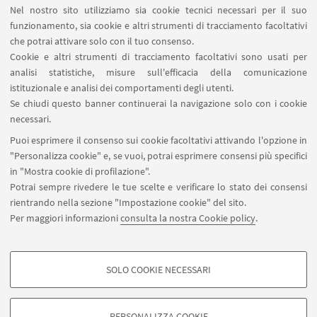
Area riservata
Nel nostro sito utilizziamo sia cookie tecnici necessari per il suo
Segnala un evento
funzionamento, sia cookie e altri strumenti di tracciamento facoltativi
Contatti
che potrai attivare solo con il tuo consenso.
Cookie e altri strumenti di tracciamento facoltativi sono usati per
analisi statistiche, misure sull'efficacia della comunicazione
SEGUI IL DIPARTIMENTO SU:
istituzionale e analisi dei comportamenti degli utenti.
Se chiudi questo banner continuerai la navigazione solo con i cookie
necessari.
SEGUI UNIBO SU:
Puoi esprimere il consenso sui cookie facoltativi attivando l'opzione in
"Personalizza cookie" e, se vuoi, potrai esprimere consensi più specifici
in "Mostra cookie di profilazione".
Potrai sempre rivedere le tue scelte e verificare lo stato dei consensi
rientrando nella sezione "Impostazione cookie" del sito.
APP:
Per maggiori informazioni
consulta la nostra Cookie policy
.
SOLO COOKIE NECESSARI
COOKIE DI PROFILAZIONE - FACOLTATIVI
©Copyright 2026 - ALMA MATER STUDIORUM - Università di
Si tratta di cookie utilizzati per analizzare le caratteristiche della navigazione
Bologna - Via Zamboni, 33 - 40126 Bologna - PI: 01131710376 - CF:
PERSONALIZZA COOKIE