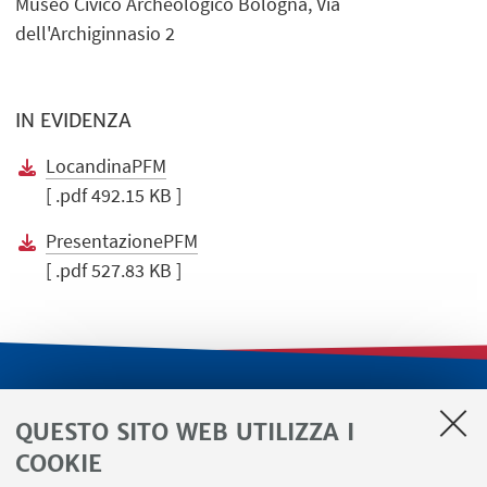
Museo Civico Archeologico Bologna, Via
dell'Archiginnasio 2
IN EVIDENZA
LocandinaPFM
[ .pdf 492.15 KB ]
PresentazionePFM
[ .pdf 527.83 KB ]
LINK UTILI
QUESTO SITO WEB UTILIZZA I
Servizi interni
COOKIE